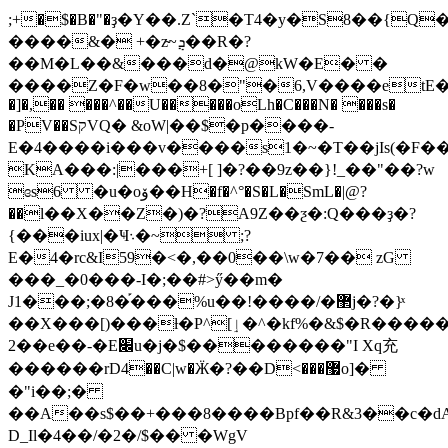
;+�$�B�"�ҙ�Y��.Z`�T4�y�S8��{Q
����&� +�z̴~ܯ��R�?
��M�L��&���d�@kW�E� �
����Z�F�w��8�"�6,V����etЕ�D(
�]�,�� ���^��U�����oLh�C���N� ���s�
�PV��SקVQ� &oW|��$�p����-
E�4����i���v����s1�~�T��jIs(�F�
KA���:|���+[ ]�?��9z��}!_��"��?w
ɞs6 �u�oۆ��H�f�^°�S�L�SmL�|@?
��ӏ��X��Z�)�?A9Z��ƺ�:Q���ҙ�?
{���iux|�Ҹ܈�~ ;?
E�4�rc&I59�<�,��0��\w�7�� zG
���_�0���-I�;��#>ӳ��m�
J1���;�8�֡���%u��!����/�޲j�?�}ͯ
��X���[)���ƚ�P^[ٳ�^�kf%�&$�R�����D�6Vק|Ma\�Z�������wI���ڬ�"����%�R��5�5�5MA��]��X#H�4���$����p�F���Or�i�T��1�b'��⥧���cZ�>f��W-
2��e��-�E׌u�j�$��������"I Xq充
������rD4��C|w�Ӝ�?��D<���޷o]�
�"i��;�
��A��s$��+���8����Bpf��R&3��c�dA���7��� @,oߡ�GU��#Eҹ�D��B�M���^���T
D_Il�4��/�2�/$�� �WgV