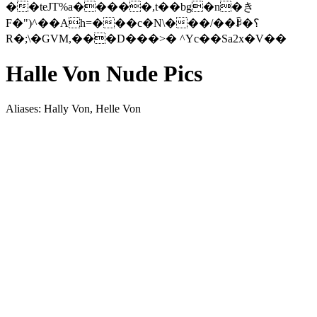
��teJT%a�����,t��bg�n�き
F�")^��Ah=���c�N\���/��ꆥ�؟
R�;\�GVM,���D���>� ^Yc��Sa2x�V��
Halle Von Nude Pics
Aliases: Hally Von, Helle Von