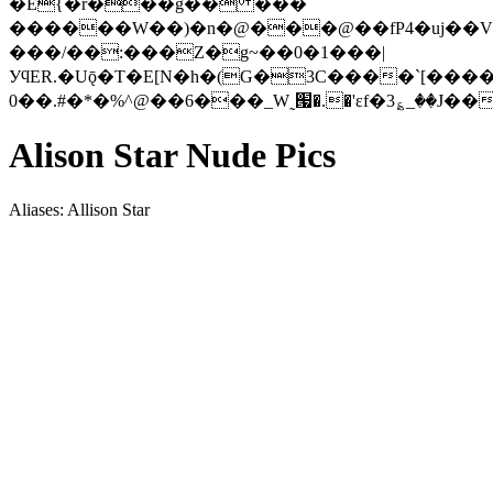
�E{�r���g�� ���
������W��)�n�@���@��fP4�uj��V
���/��:���Z�g~��0�1���|
УϥER.�Uǭ�T�E[N�h�(G�3C����`[����`
0��.#�*�%^@��6���_W˷՗�.�'ɛf�3؏_��J�
Alison Star Nude Pics
Aliases: Allison Star