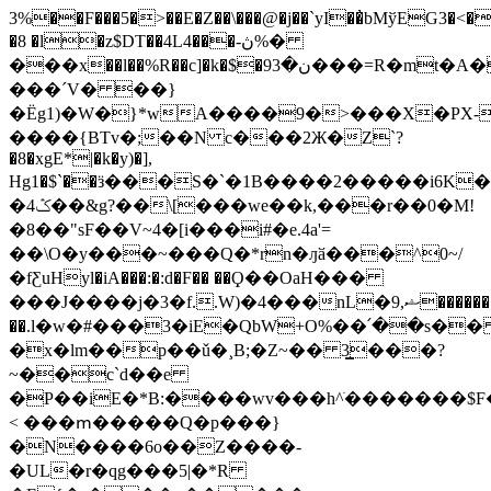
3%��F���5�>��E�Z��\���@�j��`yI��̓bMўEG3�<�
�8 �l�z$DT��4L4���-ڽ%�
���x��l��%R��c]�k�$�9ن�3���=R�mt�A��)�P�xr�����'e�s
���´V� ��}
�Ëg1)�W�}*wA����9�>���X�PX-
����{
BTv�;��N c���2Ж�Z`?
�8�xgE*|�k�y)�],
Hg1�$`��ӟ���S�`�1B����2�����i6
�ݣ4��&g?��\[���we��k,���r��0�M!
�8��"sF��V~4�[i���i#�e.4a'=
��\O�y���~���Q�*rn�ԓӑ���^0~/
�fƸuHyl�iA���:�:d�F�� ��Ϙ��OaH���
���J����j�3�f..W)�4���nL�9,ޝ�������'�?
��.l�w�#���3�iE�QbW+O%��՛��s�
�x�lm��p��ǔ�¸B;�Z~�� 3͇���?
~��c`d��e
�P��iE�*B:����wv���h^ֹ�������$F
< ���ՠ�����Q�p���}
�N����6o��Z����-
�UL�r�qg���5|�*R