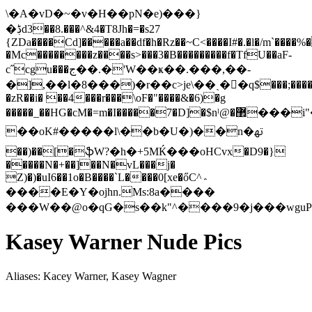
\�A�vD�~�v�H��pN�e)���}
�ڋd3��8.���^&4�T8Jh�=�s27
{ZDa����Cd]�����a��df�h�Rz��~C<����I#�.�l�/m`����
�Mc��������z����s>���3�B���������f�TfU��aF-
c˝
cgu���ج��.�'W��ҝ��.���,��-
�],��l�8���)�r��c>je\��ˎ��q$���;��
�zR��i� ��4���r���\oF�"����&�6)�g
�����_��HG�cM�=m�I�����7�D]�$nˡ@�޲���i"��3J��k��t
��oK#�����l\��b�U�)��n�ﲥ
��)��[�ֆW?�h�+5MЌ���oHCvx�D9�}
�����N�+��]��N�vL���j�
Z)�)�uI6��1o�B����`L����0[xe�őC^؞
����E�Y�ojhn.Ms:8a����
���W��@o�qG�s��k"^����9�j���wguP
Kasey Warner Nude Pics
Aliases: Kacey Warner, Kasey Wagner